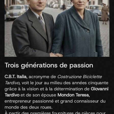
Trois générations de passion
C.B.T.
Italia
,
acronyme
de
Costruzione
Biciclette
Tardivo
,
voit
le
jour
au
milieu
des
années
cinquante
grâce
à
la
vision
et
à
la
détermination
de
Giovanni
Tardivo
et
de
son
épouse
Mondon
Teresa
,
entrepreneur
passionné
et
grand
connaisseur
du
monde
des
deux
roues.
À
partir
des
premières
fournitures
de
pièces
pour