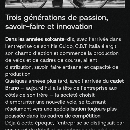
Trois générations de passion,
savoir-faire et innovation
Dans
les
années
soixante-dix
,
avec
l’arrivée
dans
l’entreprise
de
son
fils
Guido
,
C.B.T.
Italia
élargit
son
champ
d’action
et
commence
la
production
de
vélos
et
de
cadres
de
course,
alliant
distribution,
savoir-faire
artisanal
et
capacité
de
production.
Quelques
années
plus
tard,
avec
l’arrivée
du
cadet
Bruno
—
aujourd’hui
à
la
tête
de
l’entreprise
aux
côtés
de
son
frère
—
la
société
choisit
d’emprunter
une
nouvelle
voie,
se
tournant
résolument
vers
une
spécialisation
toujours
plus
poussée
dans
les
cadres
de
compétition
.
Déjà
à
cette
époque,
l’entreprise
se
distinguait
par
son
souci
du
détail
et
sa
recherche
de
solutions