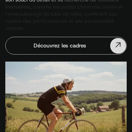
innovantes,
comme
les
pattes
chromées
noires
et
l’emboutissage
du
tube
de
selle,
conférant
aux
cadres
des
performances
et
une
personnalité
uniques.
Découvrez les cadres