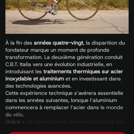
À
la
fin
des
années
quatre-vingt
,
la
disparition
du
fondateur
marque
un
moment
de
profonde
transformation.
La
deuxième
génération
conduit
C.B.T.
Italia
vers
une
évolution
industrielle,
en
introduisant
les
traitements
thermiques
sur
acier
inoxydable
et
aluminium
et
en
investissant
dans
des
technologies
avancées.
Cette
expérience
technique
s’avérera
essentielle
dans
les
années
suivantes,
lorsque
l’aluminium
commencera
à
remplacer
l’acier
dans
le
monde
du
vélo.
Grâce
à
sa
connaissance
des
matériaux
et
à
son
savoir-faire,
l’entreprise
est
en
mesure
de